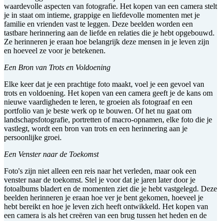
waardevolle aspecten van fotografie. Het kopen van een camera stelt
je in staat om intieme, grappige en liefdevolle momenten met je
familie en vrienden vast te leggen. Deze beelden worden een
tastbare herinnering aan de liefde en relaties die je hebt opgebouwd.
Ze herinneren je eraan hoe belangrijk deze mensen in je leven zijn
en hoeveel ze voor je betekenen.
Een Bron van Trots en Voldoening
Elke keer dat je een prachtige foto maakt, voel je een gevoel van
trots en voldoening. Het kopen van een camera geeft je de kans om
nieuwe vaardigheden te leren, te groeien als fotograaf en een
portfolio van je beste werk op te bouwen. Of het nu gaat om
landschapsfotografie, portretten of macro-opnamen, elke foto die je
vastlegt, wordt een bron van trots en een herinnering aan je
persoonlijke groei.
Een Venster naar de Toekomst
Foto's zijn niet alleen een reis naar het verleden, maar ook een
venster naar de toekomst. Stel je voor dat je jaren later door je
fotoalbums bladert en de momenten ziet die je hebt vastgelegd. Deze
beelden herinneren je eraan hoe ver je bent gekomen, hoeveel je
hebt bereikt en hoe je leven zich heeft ontwikkeld. Het kopen van
een camera is als het creëren van een brug tussen het heden en de