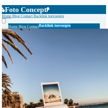
Foto Concept
Home
Blog
Contact
Backlink toevoegen
Backlink toevoegen
Home
Blog
Contact